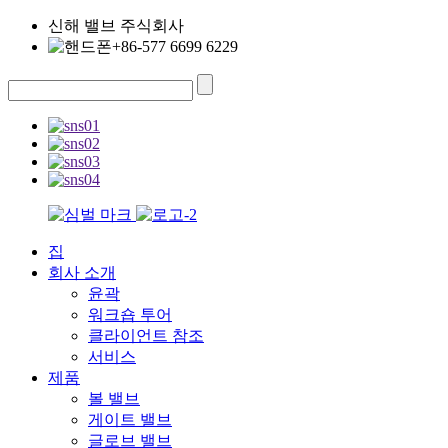
신해 밸브 주식회사
+86-577 6699 6229
집
회사 소개
윤곽
워크숍 투어
클라이언트 참조
서비스
제품
볼 밸브
게이트 밸브
글로브 밸브