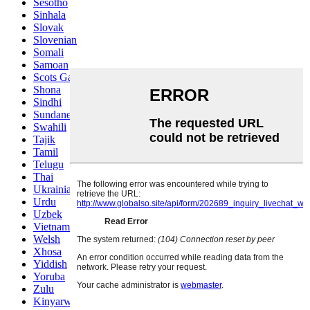
Sesotho
Sinhala
Slovak
Slovenian
Somali
Samoan
Scots Gaelic
Shona
Sindhi
Sundanese
Swahili
Tajik
Tamil
Telugu
Thai
Ukrainian
Urdu
Uzbek
Vietnamese
Welsh
Xhosa
Yiddish
Yoruba
Zulu
Kinyarwanda