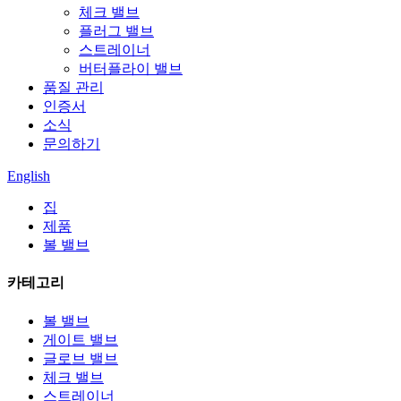
체크 밸브
플러그 밸브
스트레이너
버터플라이 밸브
품질 관리
인증서
소식
문의하기
English
집
제품
볼 밸브
카테고리
볼 밸브
게이트 밸브
글로브 밸브
체크 밸브
스트레이너