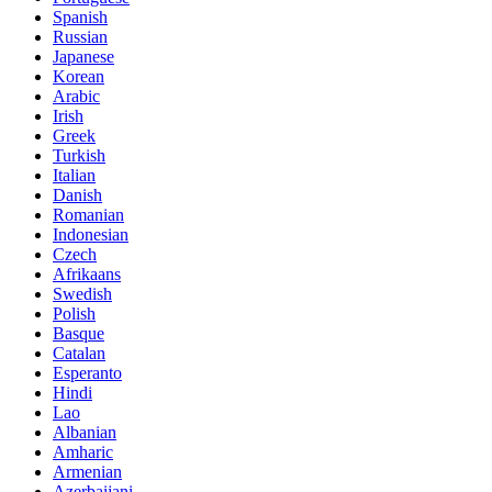
Spanish
Russian
Japanese
Korean
Arabic
Irish
Greek
Turkish
Italian
Danish
Romanian
Indonesian
Czech
Afrikaans
Swedish
Polish
Basque
Catalan
Esperanto
Hindi
Lao
Albanian
Amharic
Armenian
Azerbaijani