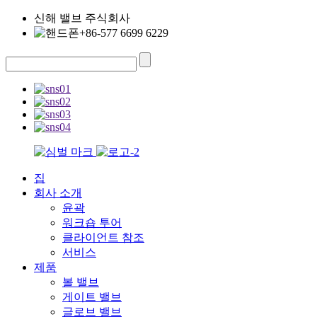
신해 밸브 주식회사
+86-577 6699 6229
집
회사 소개
윤곽
워크숍 투어
클라이언트 참조
서비스
제품
볼 밸브
게이트 밸브
글로브 밸브