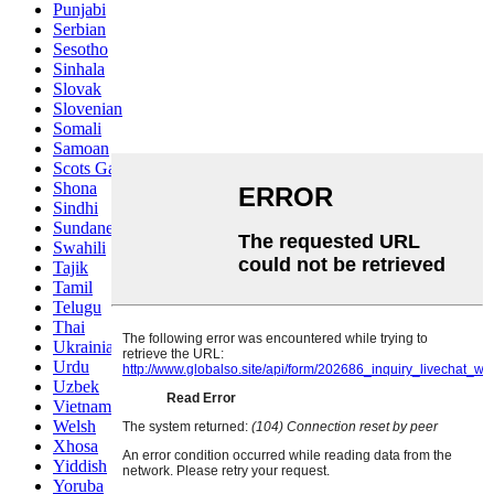
Punjabi
Serbian
Sesotho
Sinhala
Slovak
Slovenian
Somali
Samoan
Scots Gaelic
Shona
Sindhi
Sundanese
Swahili
Tajik
Tamil
Telugu
Thai
Ukrainian
Urdu
Uzbek
Vietnamese
Welsh
Xhosa
Yiddish
Yoruba